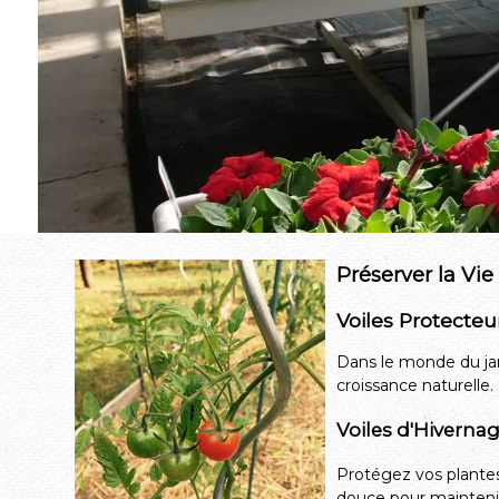
Préserver la Vie
Voiles Protecteu
Dans le monde du jard
croissance naturelle.
Voiles d'Hivernag
Protégez vos plantes 
douce pour maintenir